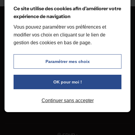
Ce site utilise des cookies afin d’améliorer votre
expérience de navigation
Vous pouvez paramétrer vos préférences et
modifier vos choix en cliquant sur le lien de
gestion des cookies en bas de page.
Paramétrer mes choix
Demander une intervention
Demandez un devis
OK pour moi !
06.42.84.10.62
Continuer sans accepter