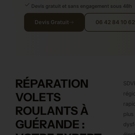
Devis gratuit et sans engagement sous 48h
Devis Gratuit
06 42 84 10 62
RÉPARATION
SDVR
VOLETS
régi
rapi
ROULANTS À
plus
GUÉRANDE :
dysf
élec