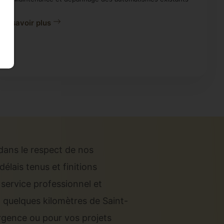
En savoir plus
dans le respect de nos
élais tenus et finitions
 service professionnel et
 quelques kilomètres de Saint-
rgence ou pour vos projets