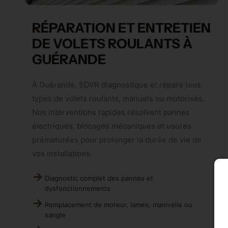
RÉPARATION ET ENTRETIEN
DE VOLETS ROULANTS À
GUÉRANDE
À Guérande, SDVR diagnostique et répare tous
types de volets roulants, manuels ou motorisés.
Nos interventions rapides résolvent pannes
électriques, blocages mécaniques et usures
prématurées pour prolonger la durée de vie de
vos installations.
Diagnostic complet des pannes et
dysfonctionnements
Remplacement de moteur, lames, manivelle ou
sangle