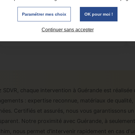
En savoir plus
Paramétrer mes choix
OK pour moi !
Continuer sans accepter
 SDVR, chaque intervention à Guérande est réalisée 
gements : expertise reconnue, matériaux de qualité, d
nées. Certifiés et assurés, nous vous garantissons un
sparent. Notre proximité avec Guérande, à seulement
him, nous permet d'intervenir rapidement en cas d'u