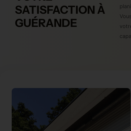
SATISFACTION À
plani
Vous
GUÉRANDE
votr
capa