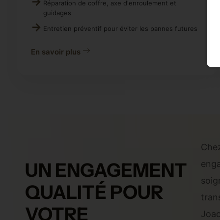
Réparation de coffre, axe d'enroulement et
guidages
Entretien préventif pour éviter les pannes futures
En savoir plus
Chez
UN ENGAGEMENT
enga
soig
QUALITÉ POUR
tran
VOTRE
Joac