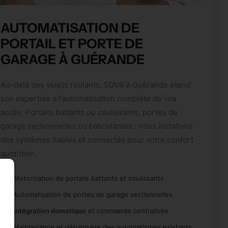
AUTOMATISATION DE
PORTAIL ET PORTE DE
GARAGE À GUÉRANDE
Au-delà des volets roulants, SDVR à Guérande étend
son expertise à l'automatisation complète de vos
accès. Portails battants ou coulissants, portes de
garage sectionnelles ou basculantes : nous installons
des systèmes fiables et connectés pour votre confort
quotidien.
Motorisation de portails battants et coulissants
Automatisation de portes de garage sectionnelles
Intégration domotique
et commande centralisée
Maintenance et dépannage des automatismes existants