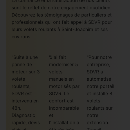
La confiance et la satisfaction de nos clients
sont le reflet de notre engagement quotidien.
Découvrez les témoignages de particuliers et
professionnels qui ont fait appel à SDVR pour
leurs volets roulants à Saint-Joachim et ses
environs.
"Suite à une
"J'ai fait
"Pour notre
panne de
moderniser 5
entreprise,
moteur sur 3
volets
SDVR a
volets
manuels en
automatisé
roulants,
motorisés par
notre portail
SDVR est
SDVR. Le
et installé 8
intervenu en
confort est
volets
48h.
incomparable
roulants sur
Diagnostic
et
notre
rapide, devis
l'installation a
extension.
clair et
été réalisée
Travail