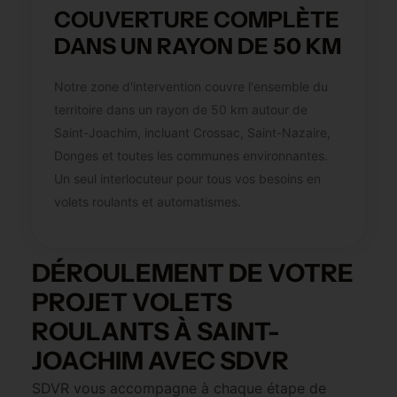
COUVERTURE COMPLÈTE
DANS UN RAYON DE 50 KM
Notre zone d'intervention couvre l'ensemble du
territoire dans un rayon de 50 km autour de
Saint-Joachim, incluant Crossac, Saint-Nazaire,
Donges et toutes les communes environnantes.
Un seul interlocuteur pour tous vos besoins en
volets roulants et automatismes.
DÉROULEMENT DE VOTRE
PROJET VOLETS
ROULANTS À SAINT-
JOACHIM AVEC SDVR
SDVR vous accompagne à chaque étape de