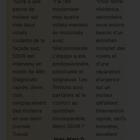
"Suite à une
"J'ai fait
"Pour notre
panne de
moderniser
résidence
moteur sur
mes quatre
secondaire,
mes deux
volets manuels
nous avions
volets
en motorisés
besoin d'un
roulants de la
avec
entretien
façade sud,
télécommande.
complet des
SDVR est
L'équipe a été
volets et
intervenu en
professionnelle,
d'une
moins de 48h.
ponctuelle et
réparation
Diagnostic
soigneuse. Les
d'urgence
rapide, devis
finitions sont
sur un
clair,
parfaites et le
moteur
remplacement
confort au
défaillant.
des moteurs
quotidien
Intervention
en une demi-
incomparable.
rapide, tarifs
journée.
Merci SDVR !"
honnêtes,
Travail
excellent
Jean-Marc D.